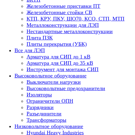
Железобетонные приставки ПТ
Железобетонные стойки СВ
КТП, КРУ, ПКУ, ЩО70, КСО, СТП, МТП
Металлоконструкции для ЛЭП
Нестандартные металлоконструкции
Плита ПЗК
Плиты перекрытия (УБК)
Все для ЛЭП
Арматура для СИП до 1 кВ
Арматура для СИП до 35 кВ
Инструмент для монтажа СИП
Высоковольтное оборудование
Выключатели нагрузки
Высоковольтные предохранители
Изоляторы
Ограничители ОПН
Разрядники
Разъединители
Трансформаторы
Низковольтное оборудование
Hyundai Heavy Industries