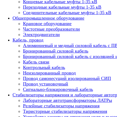
Концевые кабельные муфты 1-35 кВ
Переходные кабельные муфты 1-35 кВ
Соединительные кабельные муфты 1-35 кВ
Общепромышленное оборудование
Крановое оборудование
Частотные преобразователи
Электродвигатели
Кабель, провод
Алюминиевый и медный силовой кабель с П
Бронированный силовой кабель
Бронированный силовой кабель с изоляцией 
Кабель связи
Контрольный кабель
Неизолированный провод
Провод самонесущий изолированный СИП
Провод установочный
Сигнально-блокировочный кабель
Стабилизаторы напряжения и лабораторные автот
Лабораторные автотрансформаторы ЛАТРы
Релейные стабилизаторы напряжения
Тиристорные стабилизаторы напряжения
Устройства защиты от отгорания нуля и высо