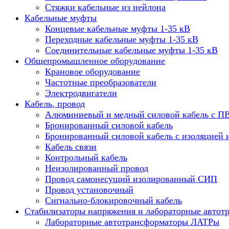
Стяжки кабельные из нейлона
Кабельные муфты
Концевые кабельные муфты 1-35 кВ
Переходные кабельные муфты 1-35 кВ
Соединительные кабельные муфты 1-35 кВ
Общепромышленное оборудование
Крановое оборудование
Частотные преобразователи
Электродвигатели
Кабель, провод
Алюминиевый и медный силовой кабель с П
Бронированный силовой кабель
Бронированный силовой кабель с изоляцией 
Кабель связи
Контрольный кабель
Неизолированный провод
Провод самонесущий изолированный СИП
Провод установочный
Сигнально-блокировочный кабель
Стабилизаторы напряжения и лабораторные автот
Лабораторные автотрансформаторы ЛАТРы