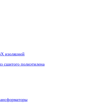
ВХ изоляцией
из сшитого полиэтилена
рансформаторы