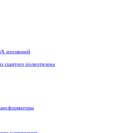
ВХ изоляцией
из сшитого полиэтилена
рансформаторы
кого напряжения