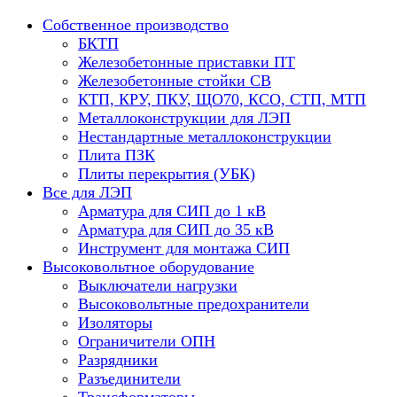
Собственное производство
БКТП
Железобетонные приставки ПТ
Железобетонные стойки СВ
КТП, КРУ, ПКУ, ЩО70, КСО, СТП, МТП
Металлоконструкции для ЛЭП
Нестандартные металлоконструкции
Плита ПЗК
Плиты перекрытия (УБК)
Все для ЛЭП
Арматура для СИП до 1 кВ
Арматура для СИП до 35 кВ
Инструмент для монтажа СИП
Высоковольтное оборудование
Выключатели нагрузки
Высоковольтные предохранители
Изоляторы
Ограничители ОПН
Разрядники
Разъединители