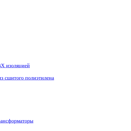
ВХ изоляцией
из сшитого полиэтилена
рансформаторы