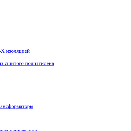
ВХ изоляцией
из сшитого полиэтилена
рансформаторы
кого напряжения