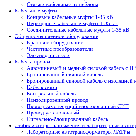
Стяжки кабельные из нейлона
Кабельные муфты
Концевые кабельные муфты 1-35 кВ
Переходные кабельные муфты 1-35 кВ
Соединительные кабельные муфты 1-35 кВ
Общепромышленное оборудование
Крановое оборудование
Частотные преобразователи
Электродвигатели
Кабель, провод
Алюминиевый и медный силовой кабель с П
Бронированный силовой кабель
Бронированный силовой кабель с изоляцией 
Кабель связи
Контрольный кабель
Неизолированный провод
Провод самонесущий изолированный СИП
Провод установочный
Сигнально-блокировочный кабель
Стабилизаторы напряжения и лабораторные автот
Лабораторные автотрансформаторы ЛАТРы