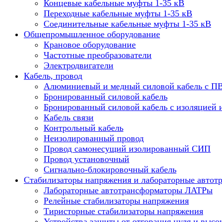
Концевые кабельные муфты 1-35 кВ
Переходные кабельные муфты 1-35 кВ
Соединительные кабельные муфты 1-35 кВ
Общепромышленное оборудование
Крановое оборудование
Частотные преобразователи
Электродвигатели
Кабель, провод
Алюминиевый и медный силовой кабель с П
Бронированный силовой кабель
Бронированный силовой кабель с изоляцией 
Кабель связи
Контрольный кабель
Неизолированный провод
Провод самонесущий изолированный СИП
Провод установочный
Сигнально-блокировочный кабель
Стабилизаторы напряжения и лабораторные автот
Лабораторные автотрансформаторы ЛАТРы
Релейные стабилизаторы напряжения
Тиристорные стабилизаторы напряжения
Устройства защиты от отгорания нуля и высо