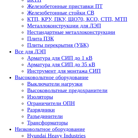
Железобетонные приставки ПТ
Железобетонные стойки СВ
КТП, КРУ, ПКУ, ЩО70, КСО, СТП, МТП
Металлоконструкции для ЛЭП
Нестандартные металлоконструкции
Плита ПЗК
Плиты перекрытия (УБК)
Все для ЛЭП
Арматура для СИП до 1 кВ
Арматура для СИП до 35 кВ
Инструмент для монтажа СИП
Высоковольтное оборудование
Выключатели нагрузки
Высоковольтные предохранители
Изоляторы
Ограничители ОПН
Разрядники
Разъединители
Трансформаторы
Низковольтное оборудование
Hyundai Heavy Industries