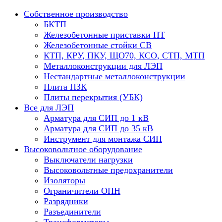
Собственное производство
БКТП
Железобетонные приставки ПТ
Железобетонные стойки СВ
КТП, КРУ, ПКУ, ЩО70, КСО, СТП, МТП
Металлоконструкции для ЛЭП
Нестандартные металлоконструкции
Плита ПЗК
Плиты перекрытия (УБК)
Все для ЛЭП
Арматура для СИП до 1 кВ
Арматура для СИП до 35 кВ
Инструмент для монтажа СИП
Высоковольтное оборудование
Выключатели нагрузки
Высоковольтные предохранители
Изоляторы
Ограничители ОПН
Разрядники
Разъединители