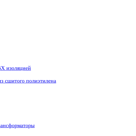
ВХ изоляцией
из сшитого полиэтилена
рансформаторы