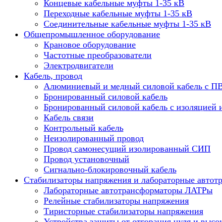
Концевые кабельные муфты 1-35 кВ
Переходные кабельные муфты 1-35 кВ
Соединительные кабельные муфты 1-35 кВ
Общепромышленное оборудование
Крановое оборудование
Частотные преобразователи
Электродвигатели
Кабель, провод
Алюминиевый и медный силовой кабель с П
Бронированный силовой кабель
Бронированный силовой кабель с изоляцией 
Кабель связи
Контрольный кабель
Неизолированный провод
Провод самонесущий изолированный СИП
Провод установочный
Сигнально-блокировочный кабель
Стабилизаторы напряжения и лабораторные автот
Лабораторные автотрансформаторы ЛАТРы
Релейные стабилизаторы напряжения
Тиристорные стабилизаторы напряжения
Устройства защиты от отгорания нуля и высо