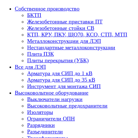
Собственное производство
БКТП
Железобетонные приставки ПТ
Железобетонные стойки СВ
КТП, КРУ, ПКУ, ЩО70, КСО, СТП, МТП
Металлоконструкции для ЛЭП
Нестандартные металлоконструкции
Плита ПЗК
Плиты перекрытия (УБК)
Все для ЛЭП
Арматура для СИП до 1 кВ
Арматура для СИП до 35 кВ
Инструмент для монтажа СИП
Высоковольтное оборудование
Выключатели нагрузки
Высоковольтные предохранители
Изоляторы
Ограничители ОПН
Разрядники
Разъединители