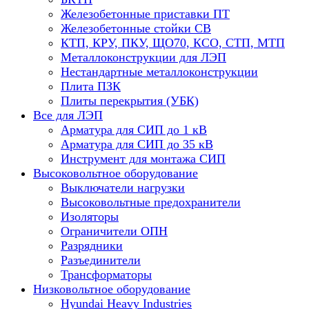
Железобетонные приставки ПТ
Железобетонные стойки СВ
КТП, КРУ, ПКУ, ЩО70, КСО, СТП, МТП
Металлоконструкции для ЛЭП
Нестандартные металлоконструкции
Плита ПЗК
Плиты перекрытия (УБК)
Все для ЛЭП
Арматура для СИП до 1 кВ
Арматура для СИП до 35 кВ
Инструмент для монтажа СИП
Высоковольтное оборудование
Выключатели нагрузки
Высоковольтные предохранители
Изоляторы
Ограничители ОПН
Разрядники
Разъединители
Трансформаторы
Низковольтное оборудование
Hyundai Heavy Industries