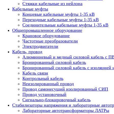
Стяжки кабельные из нейлона
Кабельные муфты
Концевые кабельные муфты 1-35 кВ
Переходные кабельные муфты 1-35 кВ
Соединительные кабельные муфты 1-35 кВ
Общепромышленное оборудование
Крановое оборудование
Частотные преобразователи
Электродвигатели
Кабель, провод
Алюминиевый и медный силовой кабель с П
Бронированный силовой кабель
Бронированный силовой кабель с изоляцией 
Кабель связи
Контрольный кабель
Неизолированный провод
Провод самонесущий изолированный СИП
Провод установочный
Сигнально-блокировочный кабель
Стабилизаторы напряжения и лабораторные автот
Лабораторные автотрансформаторы ЛАТРы