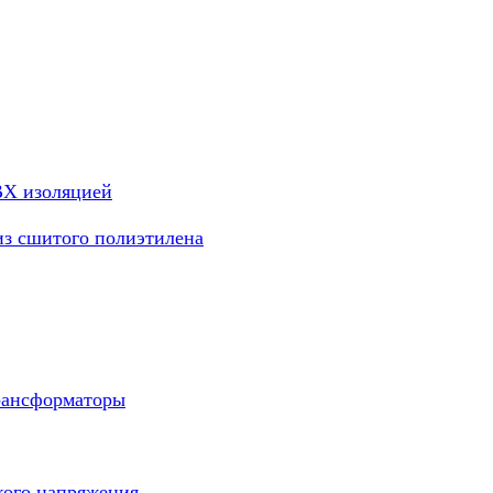
ВХ изоляцией
из сшитого полиэтилена
рансформаторы
кого напряжения