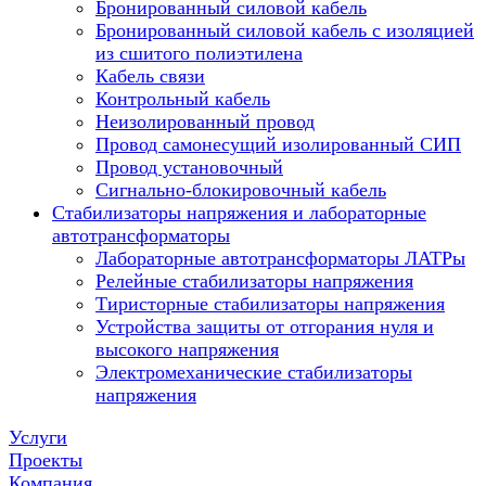
Бронированный силовой кабель
Бронированный силовой кабель с изоляцией
из сшитого полиэтилена
Кабель связи
Контрольный кабель
Неизолированный провод
Провод самонесущий изолированный СИП
Провод установочный
Сигнально-блокировочный кабель
Стабилизаторы напряжения и лабораторные
автотрансформаторы
Лабораторные автотрансформаторы ЛАТРы
Релейные стабилизаторы напряжения
Тиристорные стабилизаторы напряжения
Устройства защиты от отгорания нуля и
высокого напряжения
Электромеханические стабилизаторы
напряжения
Услуги
Проекты
Компания