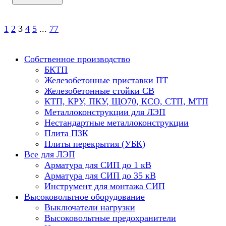
1
2
3
4
5
...
77
Собственное производство
БКТП
Железобетонные приставки ПТ
Железобетонные стойки СВ
КТП, КРУ, ПКУ, ЩО70, КСО, СТП, МТП
Металлоконструкции для ЛЭП
Нестандартные металлоконструкции
Плита ПЗК
Плиты перекрытия (УБК)
Все для ЛЭП
Арматура для СИП до 1 кВ
Арматура для СИП до 35 кВ
Инструмент для монтажа СИП
Высоковольтное оборудование
Выключатели нагрузки
Высоковольтные предохранители