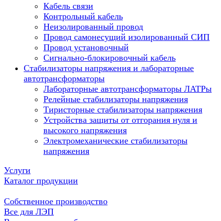
Кабель связи
Контрольный кабель
Неизолированный провод
Провод самонесущий изолированный СИП
Провод установочный
Сигнально-блокировочный кабель
Стабилизаторы напряжения и лабораторные
автотрансформаторы
Лабораторные автотрансформаторы ЛАТРы
Релейные стабилизаторы напряжения
Тиристорные стабилизаторы напряжения
Устройства защиты от отгорания нуля и
высокого напряжения
Электромеханические стабилизаторы
напряжения
Услуги
Каталог продукции
Собственное производство
Все для ЛЭП