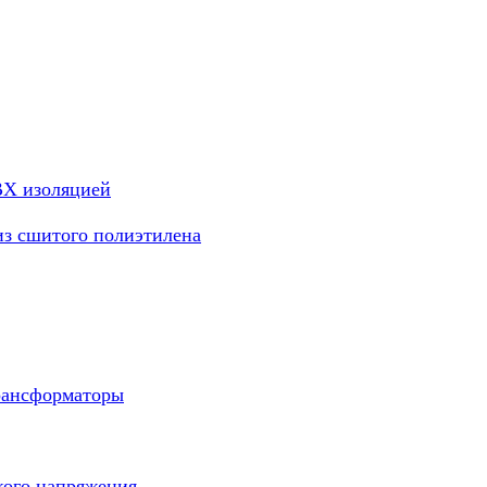
ВХ изоляцией
из сшитого полиэтилена
рансформаторы
кого напряжения