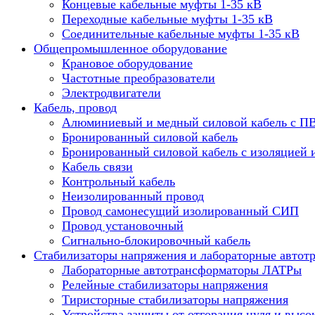
Концевые кабельные муфты 1-35 кВ
Переходные кабельные муфты 1-35 кВ
Соединительные кабельные муфты 1-35 кВ
Общепромышленное оборудование
Крановое оборудование
Частотные преобразователи
Электродвигатели
Кабель, провод
Алюминиевый и медный силовой кабель с П
Бронированный силовой кабель
Бронированный силовой кабель с изоляцией 
Кабель связи
Контрольный кабель
Неизолированный провод
Провод самонесущий изолированный СИП
Провод установочный
Сигнально-блокировочный кабель
Стабилизаторы напряжения и лабораторные автот
Лабораторные автотрансформаторы ЛАТРы
Релейные стабилизаторы напряжения
Тиристорные стабилизаторы напряжения
Устройства защиты от отгорания нуля и высо