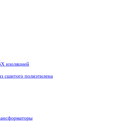
ВХ изоляцией
из сшитого полиэтилена
рансформаторы