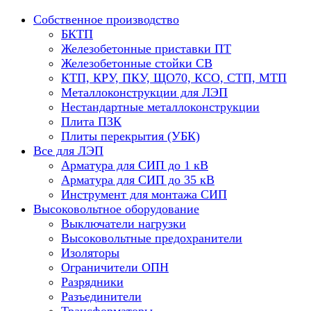
Собственное производство
БКТП
Железобетонные приставки ПТ
Железобетонные стойки СВ
КТП, КРУ, ПКУ, ЩО70, КСО, СТП, МТП
Металлоконструкции для ЛЭП
Нестандартные металлоконструкции
Плита ПЗК
Плиты перекрытия (УБК)
Все для ЛЭП
Арматура для СИП до 1 кВ
Арматура для СИП до 35 кВ
Инструмент для монтажа СИП
Высоковольтное оборудование
Выключатели нагрузки
Высоковольтные предохранители
Изоляторы
Ограничители ОПН
Разрядники
Разъединители