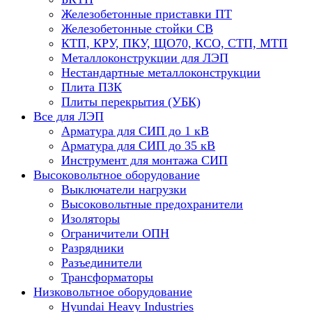
Железобетонные приставки ПТ
Железобетонные стойки СВ
КТП, КРУ, ПКУ, ЩО70, КСО, СТП, МТП
Металлоконструкции для ЛЭП
Нестандартные металлоконструкции
Плита ПЗК
Плиты перекрытия (УБК)
Все для ЛЭП
Арматура для СИП до 1 кВ
Арматура для СИП до 35 кВ
Инструмент для монтажа СИП
Высоковольтное оборудование
Выключатели нагрузки
Высоковольтные предохранители
Изоляторы
Ограничители ОПН
Разрядники
Разъединители
Трансформаторы
Низковольтное оборудование
Hyundai Heavy Industries