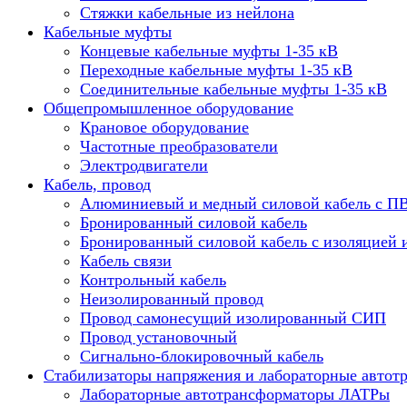
Стяжки кабельные из нейлона
Кабельные муфты
Концевые кабельные муфты 1-35 кВ
Переходные кабельные муфты 1-35 кВ
Соединительные кабельные муфты 1-35 кВ
Общепромышленное оборудование
Крановое оборудование
Частотные преобразователи
Электродвигатели
Кабель, провод
Алюминиевый и медный силовой кабель с П
Бронированный силовой кабель
Бронированный силовой кабель с изоляцией 
Кабель связи
Контрольный кабель
Неизолированный провод
Провод самонесущий изолированный СИП
Провод установочный
Сигнально-блокировочный кабель
Стабилизаторы напряжения и лабораторные автот
Лабораторные автотрансформаторы ЛАТРы