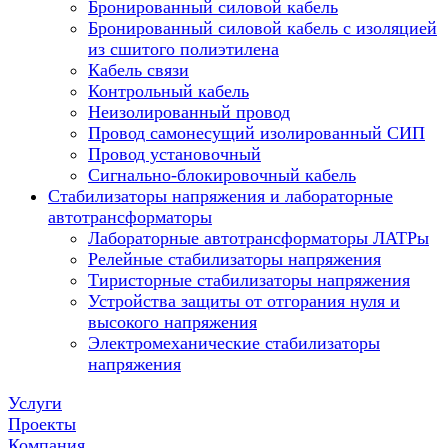
Бронированный силовой кабель
Бронированный силовой кабель с изоляцией
из сшитого полиэтилена
Кабель связи
Контрольный кабель
Неизолированный провод
Провод самонесущий изолированный СИП
Провод установочный
Сигнально-блокировочный кабель
Стабилизаторы напряжения и лабораторные
автотрансформаторы
Лабораторные автотрансформаторы ЛАТРы
Релейные стабилизаторы напряжения
Тиристорные стабилизаторы напряжения
Устройства защиты от отгорания нуля и
высокого напряжения
Электромеханические стабилизаторы
напряжения
Услуги
Проекты
Компания