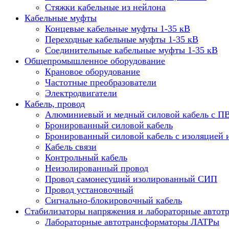
Стяжки кабельные из нейлона
Кабельные муфты
Концевые кабельные муфты 1-35 кВ
Переходные кабельные муфты 1-35 кВ
Соединительные кабельные муфты 1-35 кВ
Общепромышленное оборудование
Крановое оборудование
Частотные преобразователи
Электродвигатели
Кабель, провод
Алюминиевый и медный силовой кабель с П
Бронированный силовой кабель
Бронированный силовой кабель с изоляцией 
Кабель связи
Контрольный кабель
Неизолированный провод
Провод самонесущий изолированный СИП
Провод установочный
Сигнально-блокировочный кабель
Стабилизаторы напряжения и лабораторные автот
Лабораторные автотрансформаторы ЛАТРы