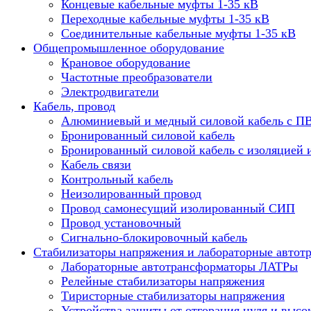
Концевые кабельные муфты 1-35 кВ
Переходные кабельные муфты 1-35 кВ
Соединительные кабельные муфты 1-35 кВ
Общепромышленное оборудование
Крановое оборудование
Частотные преобразователи
Электродвигатели
Кабель, провод
Алюминиевый и медный силовой кабель с П
Бронированный силовой кабель
Бронированный силовой кабель с изоляцией 
Кабель связи
Контрольный кабель
Неизолированный провод
Провод самонесущий изолированный СИП
Провод установочный
Сигнально-блокировочный кабель
Стабилизаторы напряжения и лабораторные автот
Лабораторные автотрансформаторы ЛАТРы
Релейные стабилизаторы напряжения
Тиристорные стабилизаторы напряжения
Устройства защиты от отгорания нуля и высо