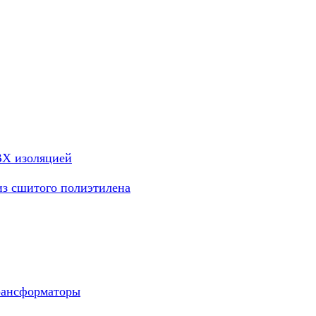
ВХ изоляцией
из сшитого полиэтилена
рансформаторы