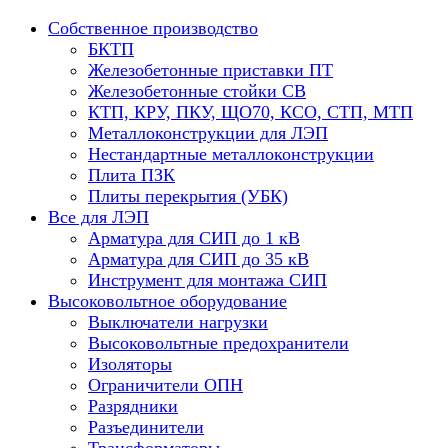
Собственное производство
БКТП
Железобетонные приставки ПТ
Железобетонные стойки СВ
КТП, КРУ, ПКУ, ЩО70, КСО, СТП, МТП
Металлоконструкции для ЛЭП
Нестандартные металлоконструкции
Плита ПЗК
Плиты перекрытия (УБК)
Все для ЛЭП
Арматура для СИП до 1 кВ
Арматура для СИП до 35 кВ
Инструмент для монтажа СИП
Высоковольтное оборудование
Выключатели нагрузки
Высоковольтные предохранители
Изоляторы
Ограничители ОПН
Разрядники
Разъединители