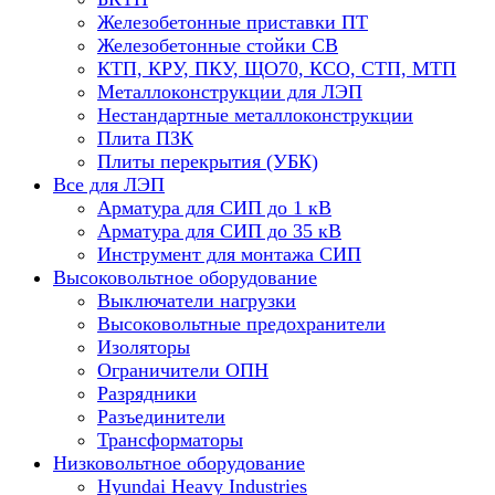
Железобетонные приставки ПТ
Железобетонные стойки СВ
КТП, КРУ, ПКУ, ЩО70, КСО, СТП, МТП
Металлоконструкции для ЛЭП
Нестандартные металлоконструкции
Плита ПЗК
Плиты перекрытия (УБК)
Все для ЛЭП
Арматура для СИП до 1 кВ
Арматура для СИП до 35 кВ
Инструмент для монтажа СИП
Высоковольтное оборудование
Выключатели нагрузки
Высоковольтные предохранители
Изоляторы
Ограничители ОПН
Разрядники
Разъединители
Трансформаторы
Низковольтное оборудование
Hyundai Heavy Industries