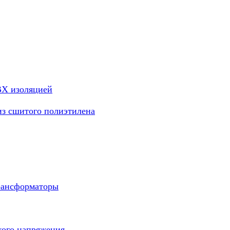
ВХ изоляцией
из сшитого полиэтилена
рансформаторы
кого напряжения