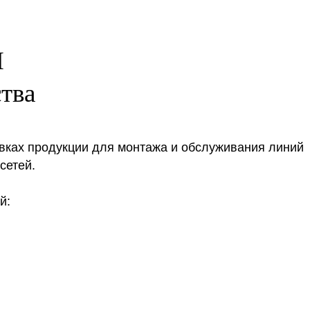
И
ства
авках продукции для монтажа и обслуживания линий
сетей.
й: