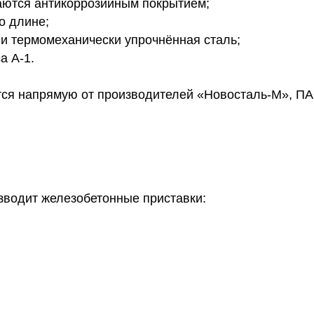
ются антикоррозийным покрытием;
о длине;
 термомеханически упрочнённая сталь;
а А-1.
тся напрямую от производителей «Новосталь-М», П
зводит железобетонные приставки: