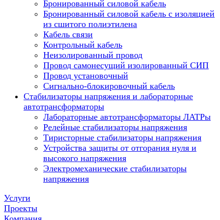
Бронированный силовой кабель
Бронированный силовой кабель с изоляцией
из сшитого полиэтилена
Кабель связи
Контрольный кабель
Неизолированный провод
Провод самонесущий изолированный СИП
Провод установочный
Сигнально-блокировочный кабель
Стабилизаторы напряжения и лабораторные
автотрансформаторы
Лабораторные автотрансформаторы ЛАТРы
Релейные стабилизаторы напряжения
Тиристорные стабилизаторы напряжения
Устройства защиты от отгорания нуля и
высокого напряжения
Электромеханические стабилизаторы
напряжения
Услуги
Проекты
Компания