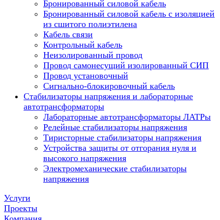
Бронированный силовой кабель
Бронированный силовой кабель с изоляцией
из сшитого полиэтилена
Кабель связи
Контрольный кабель
Неизолированный провод
Провод самонесущий изолированный СИП
Провод установочный
Сигнально-блокировочный кабель
Стабилизаторы напряжения и лабораторные
автотрансформаторы
Лабораторные автотрансформаторы ЛАТРы
Релейные стабилизаторы напряжения
Тиристорные стабилизаторы напряжения
Устройства защиты от отгорания нуля и
высокого напряжения
Электромеханические стабилизаторы
напряжения
Услуги
Проекты
Компания