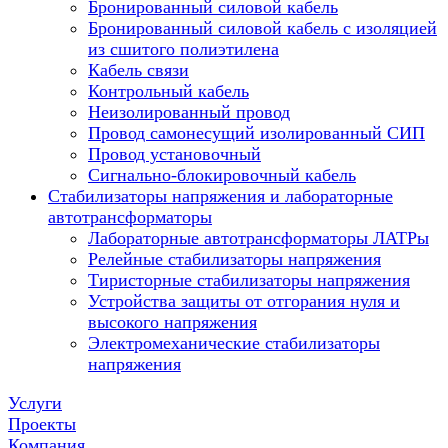
Бронированный силовой кабель
Бронированный силовой кабель с изоляцией
из сшитого полиэтилена
Кабель связи
Контрольный кабель
Неизолированный провод
Провод самонесущий изолированный СИП
Провод установочный
Сигнально-блокировочный кабель
Стабилизаторы напряжения и лабораторные
автотрансформаторы
Лабораторные автотрансформаторы ЛАТРы
Релейные стабилизаторы напряжения
Тиристорные стабилизаторы напряжения
Устройства защиты от отгорания нуля и
высокого напряжения
Электромеханические стабилизаторы
напряжения
Услуги
Проекты
Компания