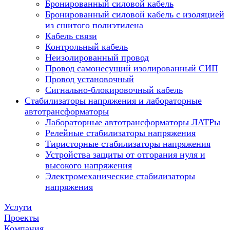
Бронированный силовой кабель
Бронированный силовой кабель с изоляцией
из сшитого полиэтилена
Кабель связи
Контрольный кабель
Неизолированный провод
Провод самонесущий изолированный СИП
Провод установочный
Сигнально-блокировочный кабель
Стабилизаторы напряжения и лабораторные
автотрансформаторы
Лабораторные автотрансформаторы ЛАТРы
Релейные стабилизаторы напряжения
Тиристорные стабилизаторы напряжения
Устройства защиты от отгорания нуля и
высокого напряжения
Электромеханические стабилизаторы
напряжения
Услуги
Проекты
Компания