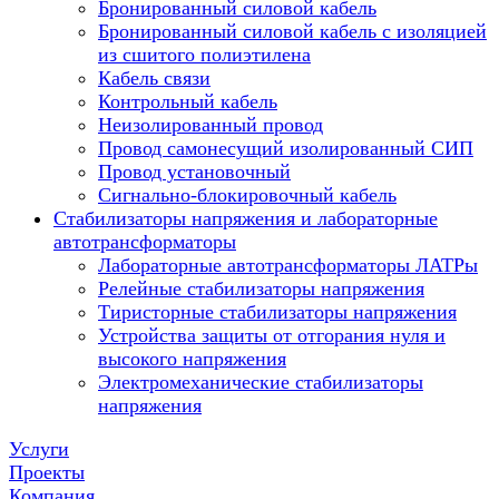
Бронированный силовой кабель
Бронированный силовой кабель с изоляцией
из сшитого полиэтилена
Кабель связи
Контрольный кабель
Неизолированный провод
Провод самонесущий изолированный СИП
Провод установочный
Сигнально-блокировочный кабель
Стабилизаторы напряжения и лабораторные
автотрансформаторы
Лабораторные автотрансформаторы ЛАТРы
Релейные стабилизаторы напряжения
Тиристорные стабилизаторы напряжения
Устройства защиты от отгорания нуля и
высокого напряжения
Электромеханические стабилизаторы
напряжения
Услуги
Проекты
Компания