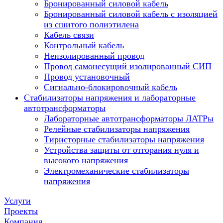
Бронированный силовой кабель
Бронированный силовой кабель с изоляцией
из сшитого полиэтилена
Кабель связи
Контрольный кабель
Неизолированный провод
Провод самонесущий изолированный СИП
Провод установочный
Сигнально-блокировочный кабель
Стабилизаторы напряжения и лабораторные
автотрансформаторы
Лабораторные автотрансформаторы ЛАТРы
Релейные стабилизаторы напряжения
Тиристорные стабилизаторы напряжения
Устройства защиты от отгорания нуля и
высокого напряжения
Электромеханические стабилизаторы
напряжения
Услуги
Проекты
Компания