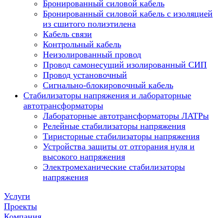
Бронированный силовой кабель
Бронированный силовой кабель с изоляцией
из сшитого полиэтилена
Кабель связи
Контрольный кабель
Неизолированный провод
Провод самонесущий изолированный СИП
Провод установочный
Сигнально-блокировочный кабель
Стабилизаторы напряжения и лабораторные
автотрансформаторы
Лабораторные автотрансформаторы ЛАТРы
Релейные стабилизаторы напряжения
Тиристорные стабилизаторы напряжения
Устройства защиты от отгорания нуля и
высокого напряжения
Электромеханические стабилизаторы
напряжения
Услуги
Проекты
Компания