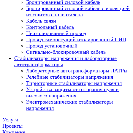
Бронированный силовой кабель
Бронированный силовой кабель с изоляцией
из сшитого полиэтилена
Кабель связи
Контрольный кабель
Неизолированный провод
Провод самонесущий изолированный СИП
Провод установочный
Сигнально-блокировочный кабель
Стабилизаторы напряжения и лабораторные
автотрансформаторы
Лабораторные автотрансформаторы ЛАТРы
Релейные стабилизаторы напряжения
Тиристорные стабилизаторы напряжения
Устройства защиты от отгорания нуля и
высокого напряжения
Электромеханические стабилизаторы
напряжения
Услуги
Проекты
Компания