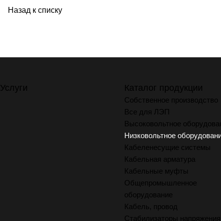
Назад к списку
Услуги
Каталог продукции
Собственное производство
Все для ЛЭП
Высоковольтное оборудова
Низковольтное оборудован
Кабеленесущие системы
Кабельная арматура
Кабельные муфты
Общепромышленное
оборудование
Кабель, провод
Стабилизаторы напряжения