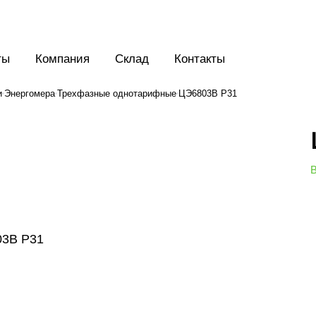
ты
Компания
Склад
Контакты
и
Энергомера
Трехфазные однотарифные
ЦЭ6803В Р31
В