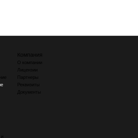
Компания
О компании
Лицензии
ние
Партнеры
ие
Реквизиты
Документы
 и