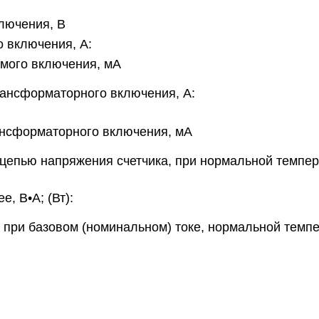
лючения, В
о включения, А:
ямого включения, мА
рансформаторного включения, А:
рансформаторного включения, мА
цепью напряжения счетчика, при нормальной темпер
, В•А; (Вт):
при базовом (номинальном) токе, нормальной темпе