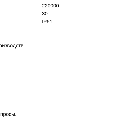
220000
30
IP51
роизводств
.
опросы.