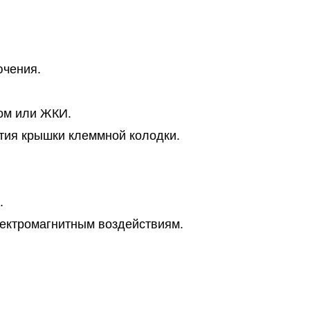
ючения.
ом или ЖКИ.
ытия крышки клеммной колодки.
.
лектромагнитным воздействиям.