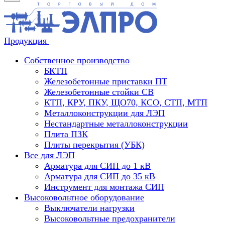
Продукция
Собственное производство
БКТП
Железобетонные приставки ПТ
Железобетонные стойки СВ
КТП, КРУ, ПКУ, ЩО70, КСО, СТП, МТП
Металлоконструкции для ЛЭП
Нестандартные металлоконструкции
Плита ПЗК
Плиты перекрытия (УБК)
Все для ЛЭП
Арматура для СИП до 1 кВ
Арматура для СИП до 35 кВ
Инструмент для монтажа СИП
Высоковольтное оборудование
Выключатели нагрузки
Высоковольтные предохранители