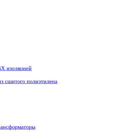
ВХ изоляцией
из сшитого полиэтилена
рансформаторы