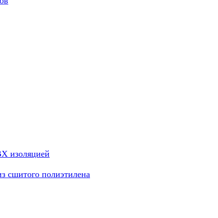
ов
ВХ изоляцией
из сшитого полиэтилена