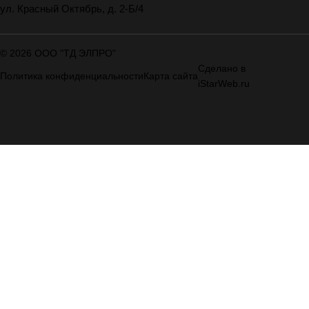
ул. Красный Октябрь, д. 2-Б/4
© 2026 ООО "ТД ЭЛПРО"
Сделано в
Политика конфиденциальности
Карта сайта
iStarWeb.ru