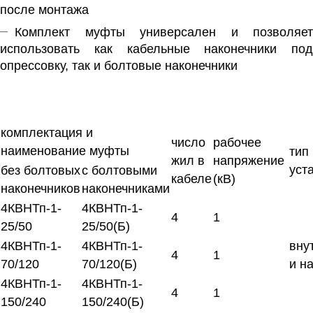
после монтажа
Комплект муфты универсален и позволяет
использовать как кабельные наконечники под
опрессовку, так и болтовые наконечники
комплектация и
число
рабочее
наименование муфты
тип
жил в
напряжение
уст
без болтовых
с болтовыми
кабеле
(кВ)
наконечников
наконечниками
4КВНТп-1-
4КВНТп-1-
4
1
25/50
25/50(Б)
4КВНТп-1-
4КВНТп-1-
вну
4
1
70/120
70/120(Б)
и н
4КВНТп-1-
4КВНТп-1-
4
1
150/240
150/240(Б)