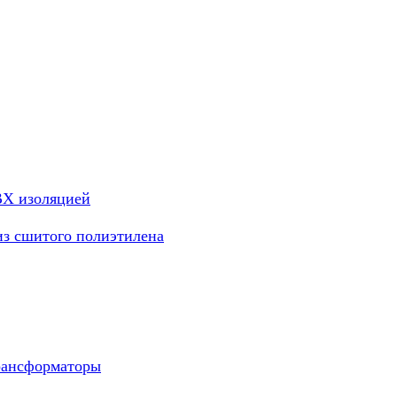
ВХ изоляцией
из сшитого полиэтилена
рансформаторы