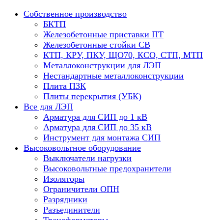
Собственное производство
БКТП
Железобетонные приставки ПТ
Железобетонные стойки СВ
КТП, КРУ, ПКУ, ЩО70, КСО, СТП, МТП
Металлоконструкции для ЛЭП
Нестандартные металлоконструкции
Плита ПЗК
Плиты перекрытия (УБК)
Все для ЛЭП
Арматура для СИП до 1 кВ
Арматура для СИП до 35 кВ
Инструмент для монтажа СИП
Высоковольтное оборудование
Выключатели нагрузки
Высоковольтные предохранители
Изоляторы
Ограничители ОПН
Разрядники
Разъединители