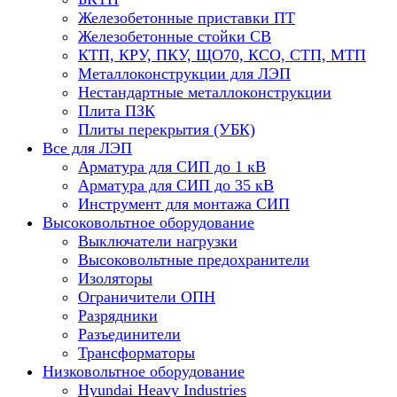
Железобетонные приставки ПТ
Железобетонные стойки СВ
КТП, КРУ, ПКУ, ЩО70, КСО, СТП, МТП
Металлоконструкции для ЛЭП
Нестандартные металлоконструкции
Плита ПЗК
Плиты перекрытия (УБК)
Все для ЛЭП
Арматура для СИП до 1 кВ
Арматура для СИП до 35 кВ
Инструмент для монтажа СИП
Высоковольтное оборудование
Выключатели нагрузки
Высоковольтные предохранители
Изоляторы
Ограничители ОПН
Разрядники
Разъединители
Трансформаторы
Низковольтное оборудование
Hyundai Heavy Industries