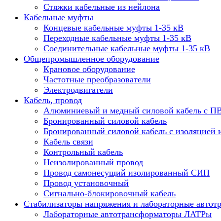
Стяжки кабельные из нейлона
Кабельные муфты
Концевые кабельные муфты 1-35 кВ
Переходные кабельные муфты 1-35 кВ
Соединительные кабельные муфты 1-35 кВ
Общепромышленное оборудование
Крановое оборудование
Частотные преобразователи
Электродвигатели
Кабель, провод
Алюминиевый и медный силовой кабель с П
Бронированный силовой кабель
Бронированный силовой кабель с изоляцией 
Кабель связи
Контрольный кабель
Неизолированный провод
Провод самонесущий изолированный СИП
Провод установочный
Сигнально-блокировочный кабель
Стабилизаторы напряжения и лабораторные автот
Лабораторные автотрансформаторы ЛАТРы