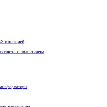
ВХ изоляцией
из сшитого полиэтилена
рансформаторы
кого напряжения