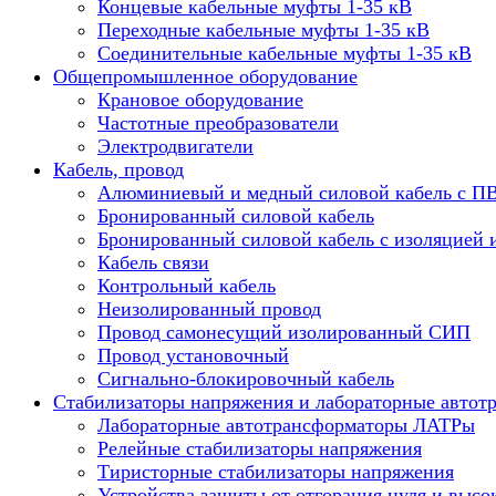
Концевые кабельные муфты 1-35 кВ
Переходные кабельные муфты 1-35 кВ
Соединительные кабельные муфты 1-35 кВ
Общепромышленное оборудование
Крановое оборудование
Частотные преобразователи
Электродвигатели
Кабель, провод
Алюминиевый и медный силовой кабель с П
Бронированный силовой кабель
Бронированный силовой кабель с изоляцией 
Кабель связи
Контрольный кабель
Неизолированный провод
Провод самонесущий изолированный СИП
Провод установочный
Сигнально-блокировочный кабель
Стабилизаторы напряжения и лабораторные автот
Лабораторные автотрансформаторы ЛАТРы
Релейные стабилизаторы напряжения
Тиристорные стабилизаторы напряжения
Устройства защиты от отгорания нуля и высо