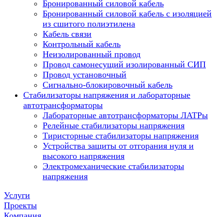
Бронированный силовой кабель
Бронированный силовой кабель с изоляцией
из сшитого полиэтилена
Кабель связи
Контрольный кабель
Неизолированный провод
Провод самонесущий изолированный СИП
Провод установочный
Сигнально-блокировочный кабель
Стабилизаторы напряжения и лабораторные
автотрансформаторы
Лабораторные автотрансформаторы ЛАТРы
Релейные стабилизаторы напряжения
Тиристорные стабилизаторы напряжения
Устройства защиты от отгорания нуля и
высокого напряжения
Электромеханические стабилизаторы
напряжения
Услуги
Проекты
Компания