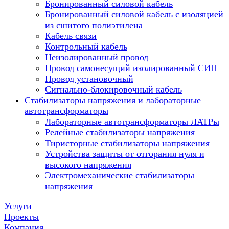
Бронированный силовой кабель
Бронированный силовой кабель с изоляцией
из сшитого полиэтилена
Кабель связи
Контрольный кабель
Неизолированный провод
Провод самонесущий изолированный СИП
Провод установочный
Сигнально-блокировочный кабель
Стабилизаторы напряжения и лабораторные
автотрансформаторы
Лабораторные автотрансформаторы ЛАТРы
Релейные стабилизаторы напряжения
Тиристорные стабилизаторы напряжения
Устройства защиты от отгорания нуля и
высокого напряжения
Электромеханические стабилизаторы
напряжения
Услуги
Проекты
Компания