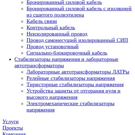
Бронированный силовой кабель
Бронированный силовой кабель с изоляцией
из сшитого полиэтилена
Кабель связи
Контрольный кабель
Неизолированный провод
Провод самонесущий изолированный СИП
Провод установочный
Сигнально-блокировочный кабель
Стабилизаторы напряжения и лабораторные
автотрансформаторы
Лабораторные автотрансформаторы ЛАТРы
Релейные стабилизаторы напряжения
Тиристорные стабилизаторы напряжения
Устройства защиты от отгорания нуля и
высокого напряжения
Электромеханические стабилизаторы
напряжения
Услуги
Проекты
Компания