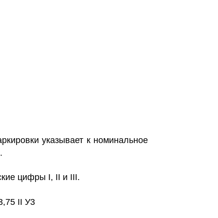
ркировки указывает к номинальное
.
 цифры I, II и III.
,75 II У3