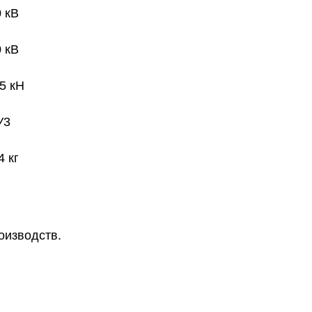
 кВ
 кВ
5 кН
У3
4 кг
роизводств
.