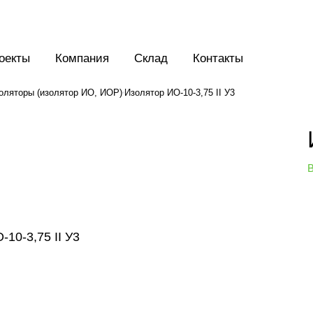
оекты
Компания
Склад
Контакты
оляторы (изолятор ИО, ИОР)
Изолятор ИО-10-3,75 II У3
В