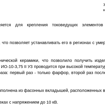
З
в
тся для крепления токоведущих элементов э
 что позволяет устанавливать его в регионах с уме
хнической керамики, что позволило получить изд
а
ИО-10-3,75 II У3
проводится при высокой температур
раза: первый раз - только фарфор, второй раз посл
ыполнена из фасонных вкладышей, расположенных в
вках с напряжением до 10 кВ.