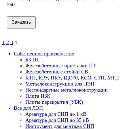
250
Заказать
1
2
3
4
Собственное производство
БКТП
Железобетонные приставки ПТ
Железобетонные стойки СВ
КТП, КРУ, ПКУ, ЩО70, КСО, СТП, МТП
Металлоконструкции для ЛЭП
Нестандартные металлоконструкции
Плита ПЗК
Плиты перекрытия (УБК)
Все для ЛЭП
Арматура для СИП до 1 кВ
Арматура для СИП до 35 кВ
Инструмент для монтажа СИП