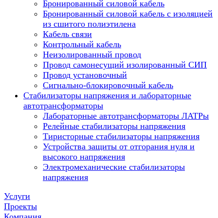
Бронированный силовой кабель
Бронированный силовой кабель с изоляцией
из сшитого полиэтилена
Кабель связи
Контрольный кабель
Неизолированный провод
Провод самонесущий изолированный СИП
Провод установочный
Сигнально-блокировочный кабель
Стабилизаторы напряжения и лабораторные
автотрансформаторы
Лабораторные автотрансформаторы ЛАТРы
Релейные стабилизаторы напряжения
Тиристорные стабилизаторы напряжения
Устройства защиты от отгорания нуля и
высокого напряжения
Электромеханические стабилизаторы
напряжения
Услуги
Проекты
Компания