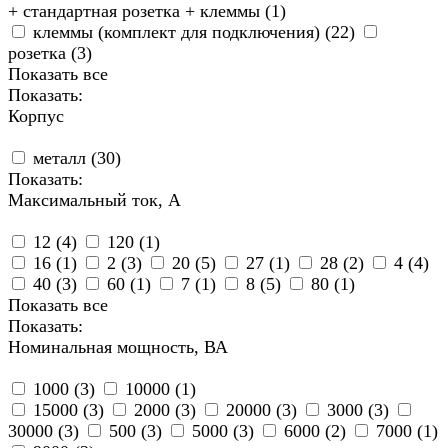
+ стандартная розетка + клеммы (
1
)
клеммы (комплект для подключения) (
22
)
розетка (
3
)
Показать все
Показать:
Корпус
металл (
30
)
Показать:
Максимальный ток, А
12 (
4
)
120 (
1
)
16 (
1
)
2 (
3
)
20 (
5
)
27 (
1
)
28 (
2
)
4 (
4
)
40 (
3
)
60 (
1
)
7 (
1
)
8 (
5
)
80 (
1
)
Показать все
Показать:
Номинальная мощность, ВА
1000 (
3
)
10000 (
1
)
15000 (
3
)
2000 (
3
)
20000 (
3
)
3000 (
3
)
30000 (
3
)
500 (
3
)
5000 (
3
)
6000 (
2
)
7000 (
1
)