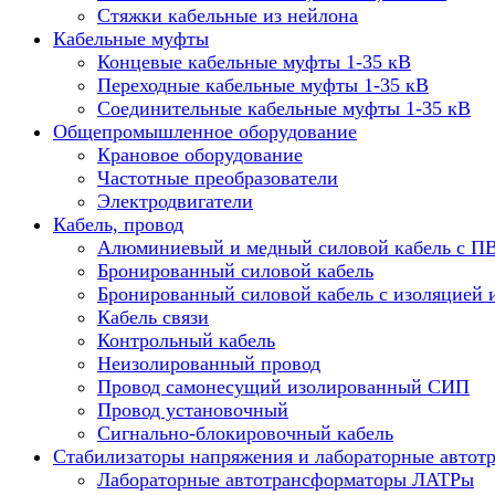
Стяжки кабельные из нейлона
Кабельные муфты
Концевые кабельные муфты 1-35 кВ
Переходные кабельные муфты 1-35 кВ
Соединительные кабельные муфты 1-35 кВ
Общепромышленное оборудование
Крановое оборудование
Частотные преобразователи
Электродвигатели
Кабель, провод
Алюминиевый и медный силовой кабель с П
Бронированный силовой кабель
Бронированный силовой кабель с изоляцией 
Кабель связи
Контрольный кабель
Неизолированный провод
Провод самонесущий изолированный СИП
Провод установочный
Сигнально-блокировочный кабель
Стабилизаторы напряжения и лабораторные автот
Лабораторные автотрансформаторы ЛАТРы