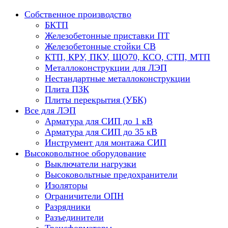
Собственное производство
БКТП
Железобетонные приставки ПТ
Железобетонные стойки СВ
КТП, КРУ, ПКУ, ЩО70, КСО, СТП, МТП
Металлоконструкции для ЛЭП
Нестандартные металлоконструкции
Плита ПЗК
Плиты перекрытия (УБК)
Все для ЛЭП
Арматура для СИП до 1 кВ
Арматура для СИП до 35 кВ
Инструмент для монтажа СИП
Высоковольтное оборудование
Выключатели нагрузки
Высоковольтные предохранители
Изоляторы
Ограничители ОПН
Разрядники
Разъединители