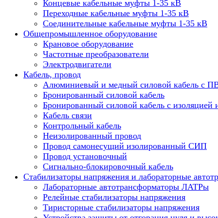
Концевые кабельные муфты 1-35 кВ
Переходные кабельные муфты 1-35 кВ
Соединительные кабельные муфты 1-35 кВ
Общепромышленное оборудование
Крановое оборудование
Частотные преобразователи
Электродвигатели
Кабель, провод
Алюминиевый и медный силовой кабель с П
Бронированный силовой кабель
Бронированный силовой кабель с изоляцией 
Кабель связи
Контрольный кабель
Неизолированный провод
Провод самонесущий изолированный СИП
Провод установочный
Сигнально-блокировочный кабель
Стабилизаторы напряжения и лабораторные автот
Лабораторные автотрансформаторы ЛАТРы
Релейные стабилизаторы напряжения
Тиристорные стабилизаторы напряжения
Устройства защиты от отгорания нуля и высо