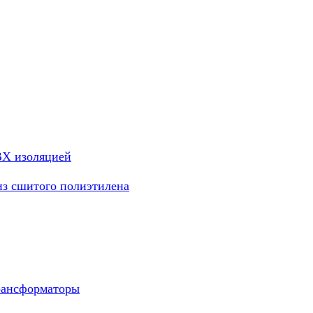
ВХ изоляцией
из сшитого полиэтилена
рансформаторы