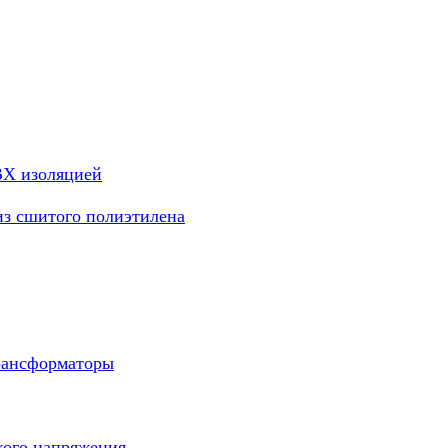
ВХ изоляцией
из сшитого полиэтилена
рансформаторы
кого напряжения