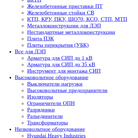
Железобетонные приставки ПТ
Железобетонные стойки СВ
КТП, КРУ, ПКУ, ЩО70, КСО, СТП, МТП
Металлоконструкции для ЛЭП
Нестандартные металлоконструкции
Плита ПЗК
Плиты перекрытия (УБК)
Все для ЛЭП
Арматура для СИП до 1 кВ
Арматура для СИП до 35 кВ
Инструмент для монтажа СИП
Высоковольтное оборудование
Выключатели нагрузки
Высоковольтные предохранители
Изоляторы
Ограничители ОПН
Разрядники
Разъединители
Трансформаторы
Низковольтное оборудование
Hyundai Heavy Industries