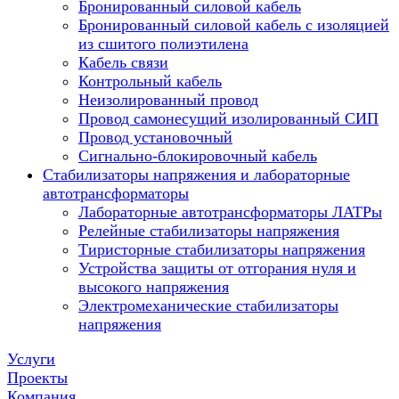
Бронированный силовой кабель
Бронированный силовой кабель с изоляцией
из сшитого полиэтилена
Кабель связи
Контрольный кабель
Неизолированный провод
Провод самонесущий изолированный СИП
Провод установочный
Сигнально-блокировочный кабель
Стабилизаторы напряжения и лабораторные
автотрансформаторы
Лабораторные автотрансформаторы ЛАТРы
Релейные стабилизаторы напряжения
Тиристорные стабилизаторы напряжения
Устройства защиты от отгорания нуля и
высокого напряжения
Электромеханические стабилизаторы
напряжения
Услуги
Проекты
Компания