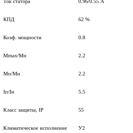
Ток статора
0.96/0.55 А
КПД
62 %
Коэф. мощности
0.8
Mmax/Mн
2.2
Мп/Мн
2.2
Iп/Iн
5.5
Класс защиты, IP
55
Климатическое исполнение
У2