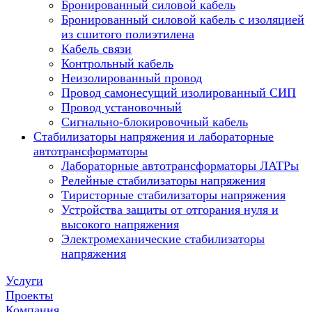
Бронированный силовой кабель
Бронированный силовой кабель с изоляцией
из сшитого полиэтилена
Кабель связи
Контрольный кабель
Неизолированный провод
Провод самонесущий изолированный СИП
Провод установочный
Сигнально-блокировочный кабель
Стабилизаторы напряжения и лабораторные
автотрансформаторы
Лабораторные автотрансформаторы ЛАТРы
Релейные стабилизаторы напряжения
Тиристорные стабилизаторы напряжения
Устройства защиты от отгорания нуля и
высокого напряжения
Электромеханические стабилизаторы
напряжения
Услуги
Проекты
Компания